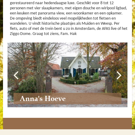
gerestaureerd naar hedendaagse luxe. Geschikt voor 8 tot 12
personen met vier slaapkamers, met eigen douche en wirlpool ligbad,
een keuken met panorama view, een woonkamer en een opkamer.
De omgeving biedt eindeloos veel mogelijkheden tot fietsen en
wandelen. U vindt historische plaatsjes als Muiden en Weesp. Per
fiets, auto of met de trein bent u zo in Amsterdam, de AFAS live of het
Ziggo Dome. Graag tot ziens, Fam. Hak
Anna's Hoeve
Anna's Voorhuis
Anna's Gevelsteen
Anna's woonkamer
Anna's Keuken
Opkamer
leeshoek
Geinkamer
Bijlmerlust
wirlpool ligbad
Anna Haen kamer
terras
bruggetje en tuin
omheinde tuin